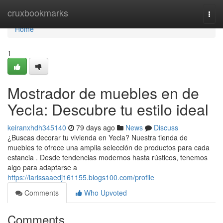
Home
cruxbookmarks
Togg
navi
Home
1
Mostrador de muebles en de
Yecla: Descubre tu estilo ideal
keiranxhdh345140
79 days ago
News
Discuss
¿Buscas decorar tu vivienda en Yecla? Nuestra tienda de
muebles te ofrece una amplia selección de productos para cada
estancia . Desde tendencias modernos hasta rústicos, tenemos
algo para adaptarse a
https://larissaaedj161155.blogs100.com/profile
Comments
Who Upvoted
Comments