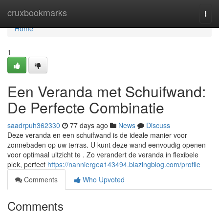
Home
cruxbookmarks
Togg
navi
Home
1
Een Veranda met Schuifwand:
De Perfecte Combinatie
saadrpuh362330
77 days ago
News
Discuss
Deze veranda en een schuifwand is de ideale manier voor
zonnebaden op uw terras. U kunt deze wand eenvoudig openen
voor optimaal uitzicht te . Zo verandert de veranda in flexibele
plek, perfect
https://nanniergea143494.blazingblog.com/profile
Comments
Who Upvoted
Comments