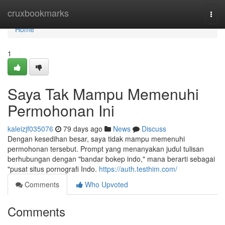
Home
cruxbookmarks
Togg
navi
Home
1
Saya Tak Mampu Memenuhi
Permohonan Ini
kaleizjf035076
79 days ago
News
Discuss
Dengan kesedihan besar, saya tidak mampu memenuhi
permohonan tersebut. Prompt yang menanyakan judul tulisan
berhubungan dengan "bandar bokep indo," mana berarti sebagai
"pusat situs pornografi Indo.
https://auth.testhim.com/
Comments
Who Upvoted
Comments