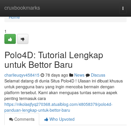
Home
cruxbookmarks
Togg
navi
Home
1
Polo4D: Tutorial Lengkap
untuk Bettor Baru
charlieuqyv458415
78 days ago
News
Discuss
Selamat datang di dunia Situs Polo4D ! Ulasan ini dibuat khusus
untuk pengguna baru yang ingin mencoba bermain dengan
platform tersebut. Kami akan mengupas tuntas semua aspek
penting termasuk cara
https://nikolasjfyq270368.atualblog.com/48058379/polo4d-
panduan-lengkap-untuk-bettor-baru
Comments
Who Upvoted