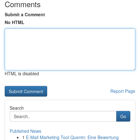
Comments
Submit a Comment
No HTML
HTML is disabled
Report Page
Search
Go
Published News
1
E-Mail Marketing Tool Quentn: Eine Bewertung