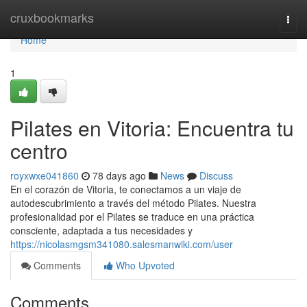
Home
cruxbookmarks
Togg
navi
Home
1
Pilates en Vitoria: Encuentra tu
centro
royxwxe041860
78 days ago
News
Discuss
En el corazón de Vitoria, te conectamos a un viaje de
autodescubrimiento a través del método Pilates. Nuestra
profesionalidad por el Pilates se traduce en una práctica
consciente, adaptada a tus necesidades y
https://nicolasmgsm341080.salesmanwiki.com/user
Comments
Who Upvoted
Comments