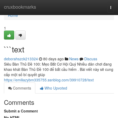
Home
cruxbookmarks
Togg
navi
Home
1
```text
deborahszck213324
80 days ago
News
Discuss
Siêu Bàn Thủ Đề 100: Mẹo Bắt Cơ Hội Quý Nhiều dân chơi đang
khao khát Bàn Thủ Đề 100 để bắt cầu hiếm . Bài viết này sẽ cung
cấp một số bí quyết giúp
https://emiliazybm335755.ssnblog.com/39910728/text
Comments
Who Upvoted
Comments
Submit a Comment
No HTML