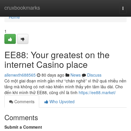
Home
cruxbookmarks
Togg
navi
Home
1
EE88: Your greatest on the
internet Casino place
allenwxth688565
80 days ago
News
Discuss
Có một giai đoạn mình gần như “chán nghề” vì thử quá nhiều nền
tảng mà không có nơi nào khiến mình thấy yên tâm lâu dài. Cho
đến khi mình thử EE88, cũng chỉ là tình
https://ee88.market/
Comments
Who Upvoted
Comments
Submit a Comment