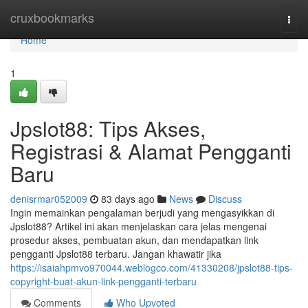
Home
cruxbookmarks
Togg
navi
Home
1
Jpslot88: Tips Akses,
Registrasi & Alamat Pengganti
Baru
denisrmar052009
83 days ago
News
Discuss
Ingin memainkan pengalaman berjudi yang mengasyikkan di
Jpslot88? Artikel ini akan menjelaskan cara jelas mengenai
prosedur akses, pembuatan akun, dan mendapatkan link
pengganti Jpslot88 terbaru. Jangan khawatir jika
https://isaiahpmvo970044.weblogco.com/41330208/jpslot88-tips-
copyright-buat-akun-link-pengganti-terbaru
Comments
Who Upvoted