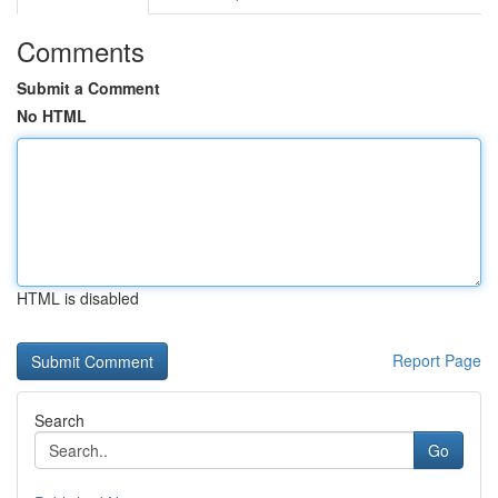
Comments
Submit a Comment
No HTML
HTML is disabled
Report Page
Search
Go