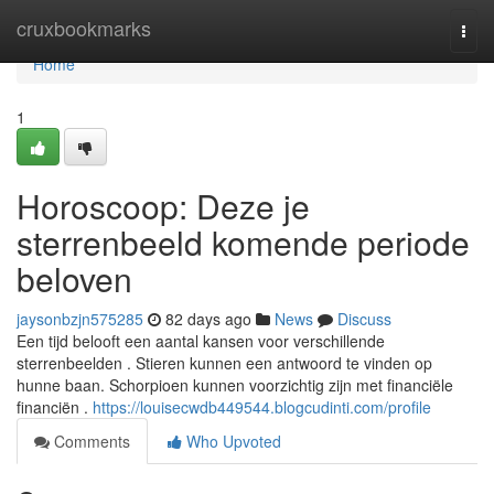
Home
cruxbookmarks
Togg
navi
Home
1
Horoscoop: Deze je
sterrenbeeld komende periode
beloven
jaysonbzjn575285
82 days ago
News
Discuss
Een tijd belooft een aantal kansen voor verschillende
sterrenbeelden . Stieren kunnen een antwoord te vinden op
hunne baan. Schorpioen kunnen voorzichtig zijn met financiële
financiën .
https://louisecwdb449544.blogcudinti.com/profile
Comments
Who Upvoted