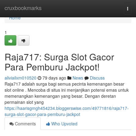
Home
cruxbookmarks
Togg
navi
Home
1
Raja717: Surga Slot Gacor
Para Pemburu Jackpot!
aliviailxm010520
79 days ago
News
Discuss
Raja717 adalah surga bagi semua pecinta kemenangan besar
slot online . Mencoba di situs ini menjanjikan potensi emas untuk
memenangkan kemenangan yang besar. Dengan deretan
permainan slot yang
https://haarisgmgh454234.bloggerswise.com/49771816/raja717-
surga-slot-gacor-para-pemburu-jackpot
Comments
Who Upvoted