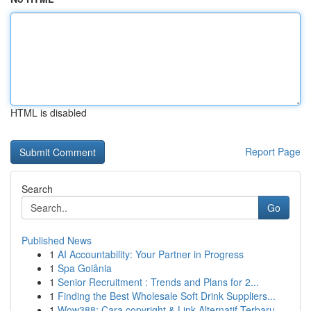
HTML is disabled
Report Page
Search
Go
Published News
1
AI Accountability: Your Partner in Progress
1
Spa Goiânia
1
Senior Recruitment : Trends and Plans for 2...
1
Finding the Best Wholesale Soft Drink Suppliers...
1
Wow388: Cara copyright & Link Alternatif Terbaru