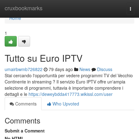
Home
cruxbookmarks
Togg
navi
Home
1
Tutto su Euro IPTV
umairbwmb726822
79 days ago
News
Discuss
Stai cercando l'opportunità per vedere programmi TV del Vecchio
Continente in streaming ? Il servizio Euro IPTV offre un'ampia
selezione di programmi, tuttavia è importante comprendere i
dettagli e le
https://deweybdda417773.wikissl.com/user
Comments
Who Upvoted
Comments
Submit a Comment
No HTML