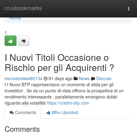
Home
cruxbookmarks
Togg
navi
Home
1
I Nuovi Titoli Occasione o
Rischio per gli Acquirenti ?
esmeebdws480134
81 days ago
News
Discuss
I I Nuovi BTP rappresentano un momento di sfida per gli
investitori . Se da un punto di vista offrono la prospettiva di un
rendimento interessante , parallelamente emergono dubbi
riguardo alla volatilità
https://cristini-btp.com
Comments
Who Upvoted
Comments