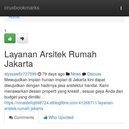
Home
cruxbookmarks
Togg
navi
Home
1
Layanan Arsitek Rumah
Jakarta
alyssawflz727599
79 days ago
News
Discuss
Mewujudkan impian hunian impian di Jakarta kini dapat
diwujudkan dengan hadirnya jasa arsitektur handal. Kami
menawarkan desain properti yang kreatif , sesuai gaya Anda dan
budget yang dimiliki .
https://ronaldefoj698724.elbloglibre.com/41268711/layanan-
arsitek-rumah-jakarta
Comments
Who Upvoted