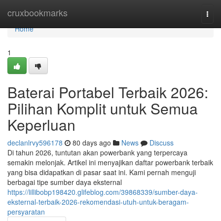
Home
cruxbookmarks
Togg
navi
Home
1
Baterai Portabel Terbaik 2026:
Pilihan Komplit untuk Semua
Keperluan
declanlrvy596178
80 days ago
News
Discuss
Di tahun 2026, tuntutan akan powerbank yang terpercaya
semakin melonjak. Artikel ini menyajikan daftar powerbank terbaik
yang bisa didapatkan di pasar saat ini. Kami pernah menguji
berbagai tipe sumber daya eksternal
https://lillibobp198420.glifeblog.com/39868339/sumber-daya-
eksternal-terbaik-2026-rekomendasi-utuh-untuk-beragam-
persyaratan