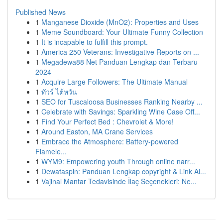
Published News
1
Manganese Dioxide (MnO2): Properties and Uses
1
Meme Soundboard: Your Ultimate Funny Collection
1
It is incapable to fulfill this prompt.
1
America 250 Veterans: Investigative Reports on ...
1
Megadewa88 Net Panduan Lengkap dan Terbaru
2024
1
Acquire Large Followers: The Ultimate Manual
1
ทัวร์ ไต้หวัน
1
SEO for Tuscaloosa Businesses Ranking Nearby ...
1
Celebrate with Savings: Sparkling Wine Case Off...
1
Find Your Perfect Bed : Chevrolet & More!
1
Around Easton, MA Crane Services
1
Embrace the Atmosphere: Battery-powered
Flamele...
1
WYM9: Empowering youth Through online narr...
1
Dewataspin: Panduan Lengkap copyright & Link Al...
1
Vajinal Mantar Tedavisinde İlaç Seçenekleri: Ne...