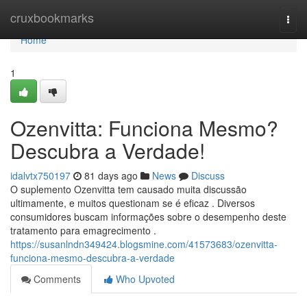
Home
cruxbookmarks
Togg
navi
Home
1
Ozenvitta: Funciona Mesmo?
Descubra a Verdade!
idalvtx750197
81 days ago
News
Discuss
O suplemento Ozenvitta tem causado muita discussão
ultimamente, e muitos questionam se é eficaz . Diversos
consumidores buscam informações sobre o desempenho deste
tratamento para emagrecimento .
https://susanlndn349424.blogsmine.com/41573683/ozenvitta-
funciona-mesmo-descubra-a-verdade
Comments
Who Upvoted