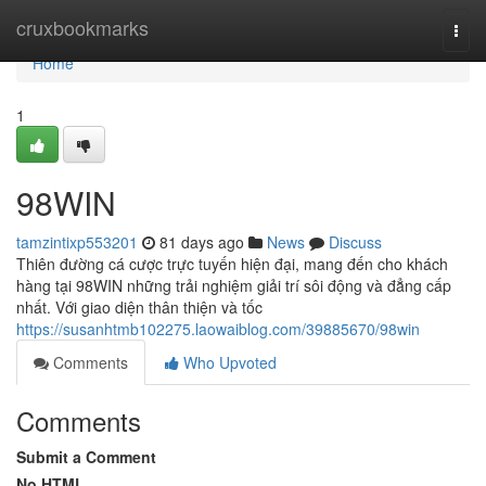
Home
cruxbookmarks
Togg
navi
Home
1
98WIN
tamzintixp553201
81 days ago
News
Discuss
Thiên đường cá cược trực tuyến hiện đại, mang đến cho khách
hàng tại 98WIN những trải nghiệm giải trí sôi động và đẳng cấp
nhất. Với giao diện thân thiện và tốc
https://susanhtmb102275.laowaiblog.com/39885670/98win
Comments
Who Upvoted
Comments
Submit a Comment
No HTML