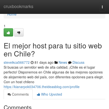
Home
cruxbookmarks
Togg
navi
Home
1
El mejor host para tu sitio web
en Chile?
steveikca566772
81 days ago
News
Discuss
Si buscas un servidor web de alta calidad, ¡Chile es el lugar
perfecto! Disponemos en Chile algunas de las mejores opciones
de alojamiento web del país, con diferentes opciones para elegir.
Con un host chileno
https://kianarpok034706.theideasblog.com/profile
Comments
Who Upvoted
Comments