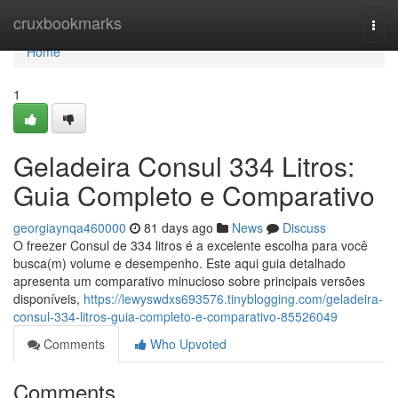
Home
cruxbookmarks
Togg
navi
Home
1
Geladeira Consul 334 Litros:
Guia Completo e Comparativo
georgiaynqa460000
81 days ago
News
Discuss
O freezer Consul de 334 litros é a excelente escolha para você
busca(m) volume e desempenho. Este aqui guia detalhado
apresenta um comparativo minucioso sobre principais versões
disponíveis,
https://lewyswdxs693576.tinyblogging.com/geladeira-
consul-334-litros-guia-completo-e-comparativo-85526049
Comments
Who Upvoted
Comments