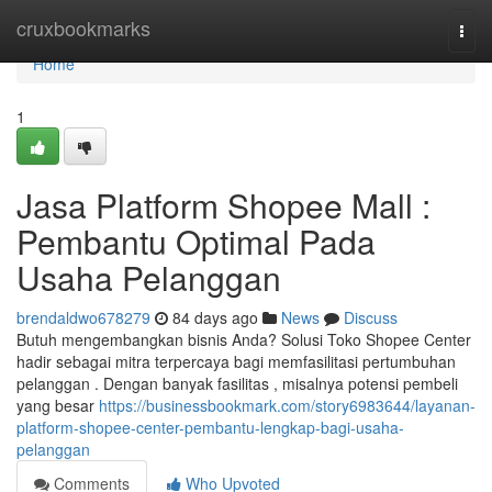
Home
cruxbookmarks
Togg
navi
Home
1
Jasa Platform Shopee Mall :
Pembantu Optimal Pada
Usaha Pelanggan
brendaldwo678279
84 days ago
News
Discuss
Butuh mengembangkan bisnis Anda? Solusi Toko Shopee Center
hadir sebagai mitra terpercaya bagi memfasilitasi pertumbuhan
pelanggan . Dengan banyak fasilitas , misalnya potensi pembeli
yang besar
https://businessbookmark.com/story6983644/layanan-
platform-shopee-center-pembantu-lengkap-bagi-usaha-
pelanggan
Comments
Who Upvoted