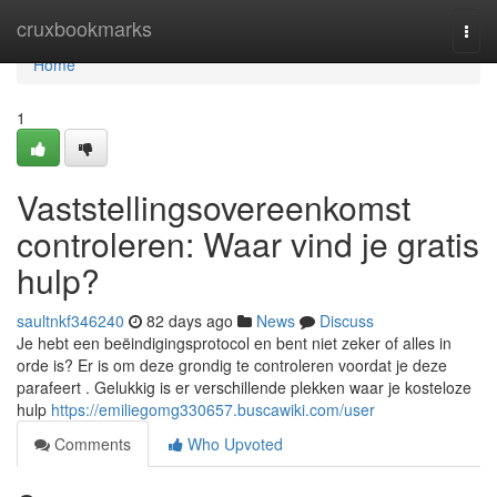
Home
cruxbookmarks
Togg
navi
Home
1
Vaststellingsovereenkomst
controleren: Waar vind je gratis
hulp?
saultnkf346240
82 days ago
News
Discuss
Je hebt een beëindigingsprotocol en bent niet zeker of alles in
orde is? Er is om deze grondig te controleren voordat je deze
parafeert . Gelukkig is er verschillende plekken waar je kosteloze
hulp
https://emiliegomg330657.buscawiki.com/user
Comments
Who Upvoted