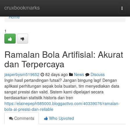
Home
cruxbookmarks
Togg
navi
Home
1
Ramalan Bola Artifisial: Akurat
dan Terpercaya
jasperbysm519652
82 days ago
News
Discuss
Ingin hasil pertandingan futsal? Jangan bingung lagi! Dengan
aplikasi perhitungan sepak bola buatan, tim menyediakan data
sangat presisi dan valid. Sistem kami dipelajari secara
berdasarkan statistik historis dan tren
https://elainepeph585000.bloggactivo.com/40339076/ramalan-
bola-ai-presisi-dan-reliable
Comments
Who Upvoted