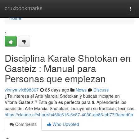
Home
cruxbookmarks
Togg
navi
Home
1
Disciplina Karate Shotokan en
Gasteiz : Manual para
Personas que empiezan
vinnymvlx898367
85 days ago
News
Discuss
¿Te interesa el Arte Marcial Shotokan y buscas iniciarte en
Vitoria-Gasteiz ? Esta guía es perfecta para ti. Aprenderás los
bases del Arte Marcial Shotokan, incluyendo su tradición, técnicas
https://claude.ai/share/b469c616-6c87-4030-ae86-eb77f3aead0b
Comments
Who Upvoted