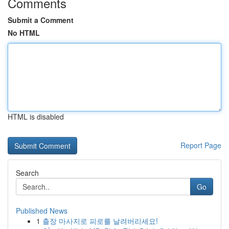
Comments
Submit a Comment
No HTML
HTML is disabled
Report Page
Search
Go
Published News
1
출장 마사지로 피로를 날려버리세요!