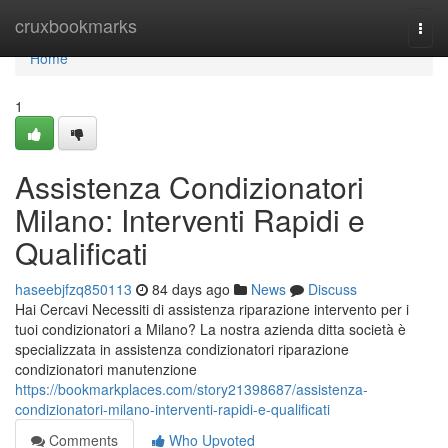
Home
cruxbookmarks
Togg
navi
Home
1
Assistenza Condizionatori
Milano: Interventi Rapidi e
Qualificati
haseebjfzq850113
84 days ago
News
Discuss
Hai Cercavi Necessiti di assistenza riparazione intervento per i
tuoi condizionatori a Milano? La nostra azienda ditta società è
specializzata in assistenza condizionatori riparazione
condizionatori manutenzione
https://bookmarkplaces.com/story21398687/assistenza-
condizionatori-milano-interventi-rapidi-e-qualificati
Comments
Who Upvoted