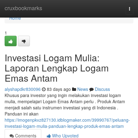
Home
cruxbookmarks
Togg
navi
Home
1
Investasi Logam Mulia:
Laporan Lengkap Logam
Emas Antam
alyshapdkr830096
83 days ago
News
Discuss
Khusus para investor yang ingin melakukan investasi logam
mulia, mempelajari Logam Emas Antam perlu . Produk Antam
menjadi salah satu instrumen investasi yang di Indonesia .
Panduan ini akan
https://imogenpkvz827130.idblogmaker.com/39990767/peluang-
investasi-logam-mulia-panduan-lengkap-produk-emas-antam
Comments
Who Upvoted