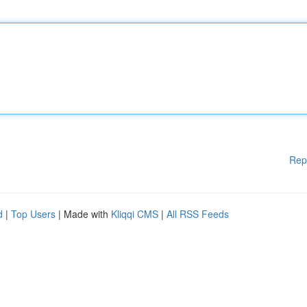
Rep
d
|
Top Users
| Made with
Kliqqi CMS
|
All RSS Feeds