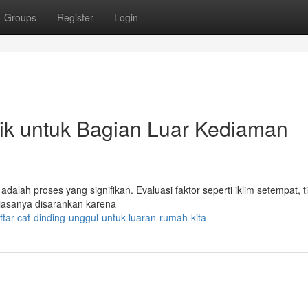
Groups
Register
Login
aik untuk Bagian Luar Kediaman
alah proses yang signifikan. Evaluasi faktor seperti iklim setempat, t
 biasanya disarankan karena
ar-cat-dinding-unggul-untuk-luaran-rumah-kita