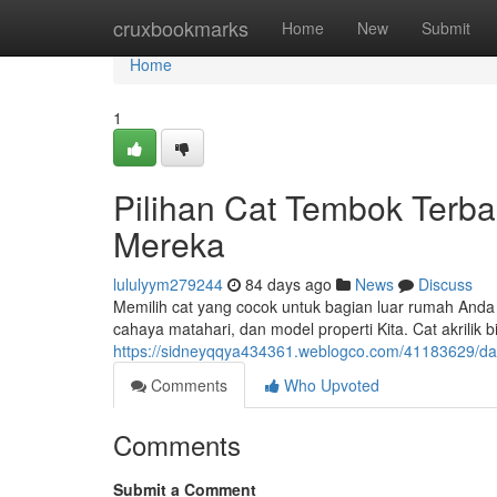
Home
cruxbookmarks
Home
New
Submit
Home
1
Pilihan Cat Tembok Terb
Mereka
lululyym279244
84 days ago
News
Discuss
Memilih cat yang cocok untuk bagian luar rumah Anda ad
cahaya matahari, dan model properti Kita. Cat akrilik
https://sidneyqqya434361.weblogco.com/41183629/daft
Comments
Who Upvoted
Comments
Submit a Comment