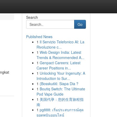
Search
Go
Published News
1
Il Servizio Telefonico AI: La
Rivoluzione c...
1
Web Design India: Latest
Trends & Recommended A...
1
Genpact Careers: Latest
Career Positions in...
ingkat
1
Unlocking Your Ingenuity: A
Introduction to Sur...
1
{Bossku66: Siapa Dia ?
1
Boutiq Switch: The Ultimate
Pod Vape Guide
1
美国代孕：您的生育旅程指
南
1
pg888: เริ่มประสบการณ์สุด
ยอดพนันออนไลน์