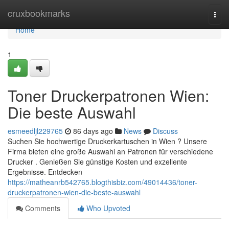
Home
cruxbookmarks
Togg
navi
Home
1
Toner Druckerpatronen Wien:
Die beste Auswahl
esmeedljl229765
86 days ago
News
Discuss
Suchen Sie hochwertige Druckerkartuschen in Wien ? Unsere
Firma bieten eine große Auswahl an Patronen für verschiedene
Drucker . Genießen Sie günstige Kosten und exzellente
Ergebnisse. Entdecken
https://matheanrb542765.blogthisbiz.com/49014436/toner-
druckerpatronen-wien-die-beste-auswahl
Comments
Who Upvoted