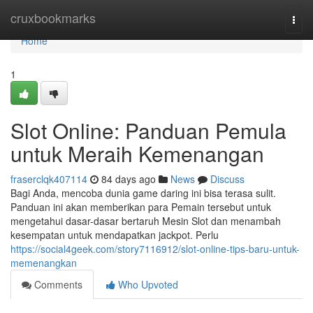
Home
cruxbookmarks
Togg
navi
Home
1
Slot Online: Panduan Pemula
untuk Meraih Kemenangan
fraserclqk407114
84 days ago
News
Discuss
Bagi Anda, mencoba dunia game daring ini bisa terasa sulit.
Panduan ini akan memberikan para Pemain tersebut untuk
mengetahui dasar-dasar bertaruh Mesin Slot dan menambah
kesempatan untuk mendapatkan jackpot. Perlu
https://social4geek.com/story7116912/slot-online-tips-baru-untuk-
memenangkan
Comments
Who Upvoted