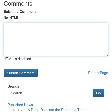
Comments
Submit a Comment
No HTML
HTML is disabled
Report Page
Search
Go
Published News
1
7m: A Deep Dive into the Emerging Trend