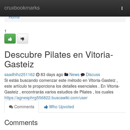
Home
cruxbookmarks
Togg
navi
Home
1
Descubre Pilates en Vitoria-
Gasteiz
saadhihz251162
83 days ago
News
Discuss
Si estás buscando comenzar este método en Vitoria-Gasteiz ,
este artículo te proporciona los detalles esenciales . En Vitoria-
Gasteiz , encontrarás varios estudios de Pilates , los cuales
https://agnesphrg556822.buscawiki.com/user
Comments
Who Upvoted
Comments