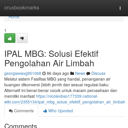
Home
cruxbookmarks
Togg
navi
Home
1
IPAL MBG: Solusi Efektif
Pengolahan Air Limbah
georgiaewxg951068
86 days ago
News
Discuss
Melalui sistem Fasilitas MBG yang handal, penanganan air
buangan dikonversi {lebih jernih dan sesuai regulasi baku.
Alternatif ini benar-benar cocok untuk macam perusahaan dan
memiliki manfaat
https://nicoleobso177339.national-
wiki.com/2355134/ipal_mbg_solusi_efektif_pengolahan_air_limbah
Comments
Who Upvoted
Comments