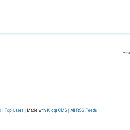
Rep
d
|
Top Users
| Made with
Kliqqi CMS
|
All RSS Feeds