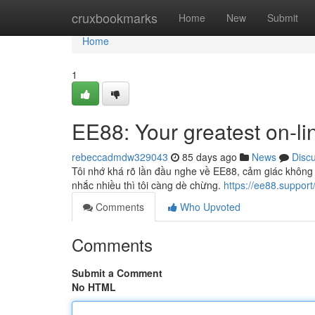
Home
cruxbookmarks
Home
New
Submit
Home
1
EE88: Your greatest on-li
rebeccadmdw329043
85 days ago
News
Disc
Tôi nhớ khá rõ lần đầu nghe về EE88, cảm giác không p
nhắc nhiều thì tôi càng dè chừng.
https://ee88.support
Comments
Who Upvoted
Comments
Submit a Comment
No HTML