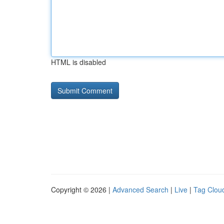
HTML is disabled
Copyright © 2026 |
Advanced Search
|
Live
|
Tag Clou