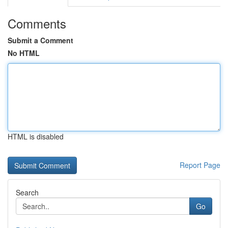
Comments
Submit a Comment
No HTML
HTML is disabled
Report Page
Search
Go