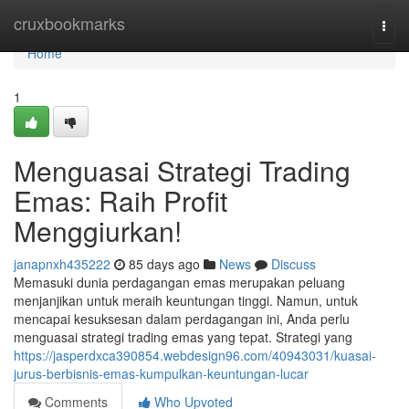
Home
cruxbookmarks
Togg
navi
Home
1
Menguasai Strategi Trading
Emas: Raih Profit
Menggiurkan!
janapnxh435222
85 days ago
News
Discuss
Memasuki dunia perdagangan emas merupakan peluang
menjanjikan untuk meraih keuntungan tinggi. Namun, untuk
mencapai kesuksesan dalam perdagangan ini, Anda perlu
menguasai strategi trading emas yang tepat. Strategi yang
https://jasperdxca390854.webdesign96.com/40943031/kuasai-
jurus-berbisnis-emas-kumpulkan-keuntungan-lucar
Comments
Who Upvoted