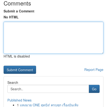
Comments
Submit a Comment
No HTML
HTML is disabled
Report Page
Search
Go
Published News
1
แทงมวย ONE สุดปัง! ครบทุก เรื่องบันเทิง