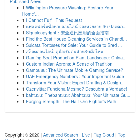
Published News
1
Wilmington Pressure Washing: Restore Your
Home'...
1
I Cannot Fulfill This Request
1
แพลตฟอร์มซื้อหวยออนไลน์ จองหวยง่าย กับ ปลอดภ...
1
Signalcopyright：安全通讯应用的全面指南
1
Find the Best House Cleaning Services in Chandl...
1
Sulcata Tortoises for Sale: Your Guide to Bred ...
1
สล็อตออนไลน์: คู่มือเริ่มต้นสำหรับมือใหม่
1
Gaming Seat Production Plant Landscape: China...
1
Custom Indian Aprons: A Sense of Tradition
1
Gamo888: The Ultimate Mobile Gaming Service?
1
UAE Emergency Numbers : Your Important Guide
1
Transform Your Vision: Expert Drafting & Design...
1
Ozenvitta: Funciona Mesmo? Descubra a Verdade!
1
baht333: Thebaht333: Abaht333: Your Ultimate Gu...
1
Forging Strength: The Half-Orc Fighter's Path
Copyright © 2026 |
Advanced Search
|
Live
|
Tag Cloud
|
Top