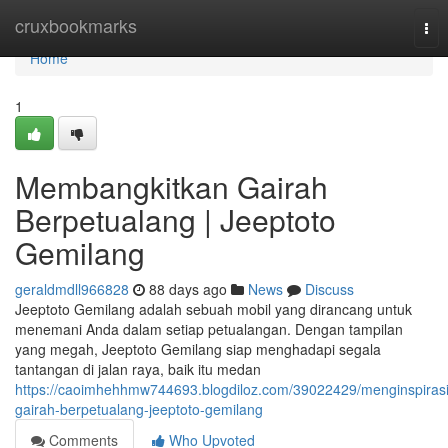
Home
cruxbookmarks
Tog
nav
Home
1
Membangkitkan Gairah
Berpetualang | Jeeptoto
Gemilang
geraldmdll966828
88 days ago
News
Discuss
Jeeptoto Gemilang adalah sebuah mobil yang dirancang untuk
menemani Anda dalam setiap petualangan. Dengan tampilan
yang megah, Jeeptoto Gemilang siap menghadapi segala
tantangan di jalan raya, baik itu medan
https://caoimhehhmw744693.blogdiloz.com/39022429/menginspirasi
gairah-berpetualang-jeeptoto-gemilang
Comments
Who Upvoted