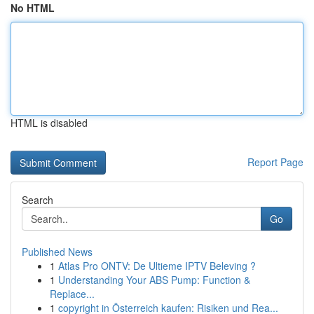
No HTML
HTML is disabled
Report Page
Search
Go
Published News
1
Atlas Pro ONTV: De Ultieme IPTV Beleving ?
1
Understanding Your ABS Pump: Function &
Replace...
1
copyright in Österreich kaufen: Risiken und Rea...