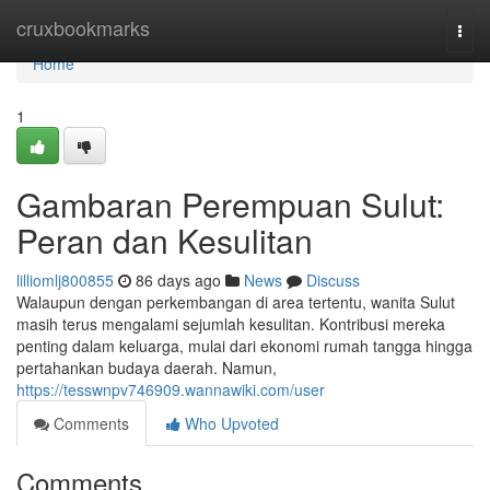
Home
cruxbookmarks
Togg
navi
Home
1
Gambaran Perempuan Sulut:
Peran dan Kesulitan
lilliomlj800855
86 days ago
News
Discuss
Walaupun dengan perkembangan di area tertentu, wanita Sulut
masih terus mengalami sejumlah kesulitan. Kontribusi mereka
penting dalam keluarga, mulai dari ekonomi rumah tangga hingga
pertahankan budaya daerah. Namun,
https://tesswnpv746909.wannawiki.com/user
Comments
Who Upvoted
Comments