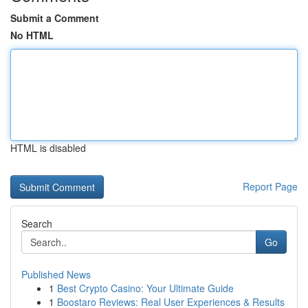
Submit a Comment
No HTML
HTML is disabled
Report Page
Search
Go
Published News
1
Best Crypto Casino: Your Ultimate Guide
1
Boostaro Reviews: Real User Experiences & Results