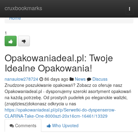
Home
cruxbookmarks
Togg
navi
Home
1
Opakowaniadeal.pl: Twoje
Idealne Opakowania!
nanauiow278724
86 days ago
News
Discuss
Znudzone poszukiwanie opakowań? Zobacz co oferuje nasz
Opakowaniadeal.pl - dysponujemy szeroki asortyment opakowań
na każdą potrzebę. Od prostych pudełek po eleganckie walizki,
{znajdziesz|dokonasz odkrycia u nas
https://opakowaniadeal.pl/pl/p/Serwetki-do-dyspenserow-
CLARINA-Take-One-8000szt-20x16cm-16461/13329
Comments
Who Upvoted