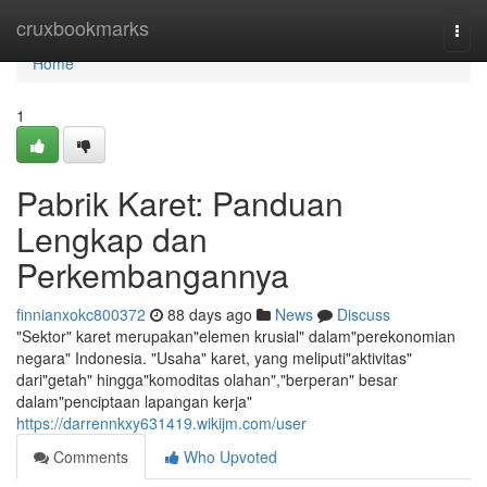
Home
cruxbookmarks
Togg
navi
Home
1
Pabrik Karet: Panduan
Lengkap dan
Perkembangannya
finnianxokc800372
88 days ago
News
Discuss
"Sektor" karet merupakan"elemen krusial" dalam"perekonomian
negara" Indonesia. "Usaha" karet, yang meliputi"aktivitas"
dari"getah" hingga"komoditas olahan","berperan" besar
dalam"penciptaan lapangan kerja"
https://darrennkxy631419.wikijm.com/user
Comments
Who Upvoted