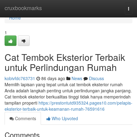
Home
cruxbookmarks
Togg
navi
Home
1
Cat Tembok Eksterior Terbaik
untuk Perlindungan Rumah
kobivfdc763731
86 days ago
News
Discuss
Memilih lapisan yang tepat untuk cat tembok eksterior rumah
Anda adalah langkah penting untuk perlindungan jangka panjang.
Cat tembok eksterior berkualitas tinggi tidak hanya memperindah
tampilan properti
https://prestontutd935324.pages10.com/pelapis-
eksterior-terbaik-untuk-keamanan-rumah-76591616
Comments
Who Upvoted
Comments