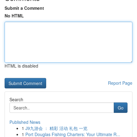
Submit a Comment
No HTML
HTML is disabled
Report Page
Search
Go
Published News
1
J9九游会 ： 精彩 活动 礼包 一览
1
Port Douglas Fishing Charters: Your Ultimate R...