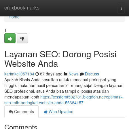
Home
cruxbookmarks
Togg
navi
Home
1
Layanan SEO: Dorong Posisi
Website Anda
karimkelj057184
87 days ago
News
Discuss
Apakah Bisnis Anda kesulitan untuk mencapai peringkat yang
tinggi di halaman hasil pencarian ? Tenang saja! Dengan layanan
SEO profesional, situs Anda bisa tampil di posisi atas dan
mendapatkan lebih
https://tessfgmt502781.blogdon.net/optimasi-
seo-raih-peringkat-website-anda-56684157
Comments
Who Upvoted
Comments