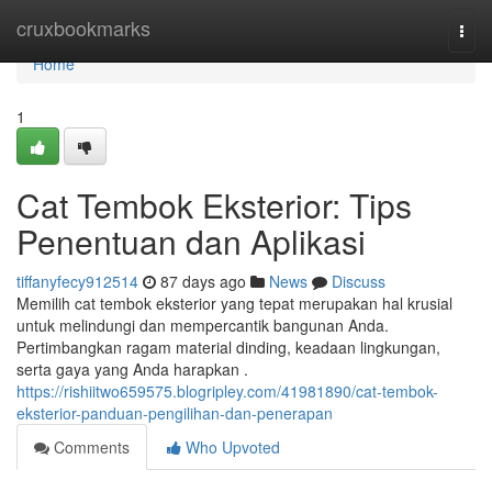
Home
cruxbookmarks
Togg
navi
Home
1
Cat Tembok Eksterior: Tips
Penentuan dan Aplikasi
tiffanyfecy912514
87 days ago
News
Discuss
Memilih cat tembok eksterior yang tepat merupakan hal krusial
untuk melindungi dan mempercantik bangunan Anda.
Pertimbangkan ragam material dinding, keadaan lingkungan,
serta gaya yang Anda harapkan .
https://rishiitwo659575.blogripley.com/41981890/cat-tembok-
eksterior-panduan-pengilihan-dan-penerapan
Comments
Who Upvoted