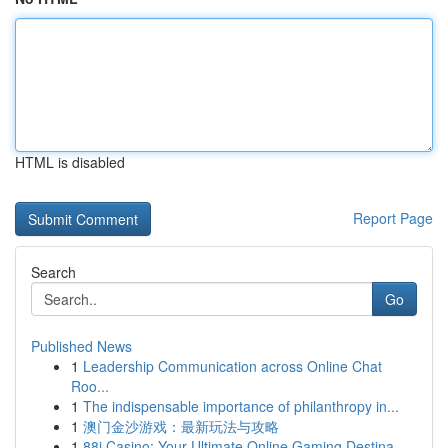
HTML is disabled
Report Page
Search
Go
Published News
1
Leadership Communication across Online Chat
Roo...
1
The indispensable importance of philanthropy in...
1
澳门金沙游戏：最新玩法与攻略
1
88i Casino: Your Ultimate Online Gaming Destina...