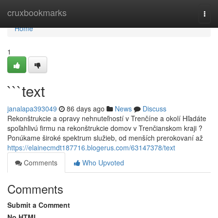
Home
cruxbookmarks
Togg
navi
Home
1
```text
janalapa393049
86 days ago
News
Discuss
Rekonštrukcie a opravy nehnuteľností v Trenčíne a okolí Hľadáte
spoľahlivú firmu na rekonštrukcie domov v Trenčianskom kraji ?
Ponúkame široké spektrum služieb, od menších prerokovaní až
https://elainecmdt187716.blogerus.com/63147378/text
Comments
Who Upvoted
Comments
Submit a Comment
No HTML