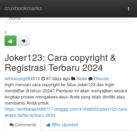
Home
cruxbookmarks
Togg
navi
Home
1
Joker123: Cara copyright &
Registrasi Terbaru 2024
adreazqeg084819
87 days ago
News
Discuss
Ingin mencari cara copyright ke Situs Joker123 dan ingin
mendaftar di tahun 2024? Panduan ini akan menyajikan secara
lengkap proses mengakses akun Anda yang telah dimiliki atau
membantu Anda untuk
https://emiliebaez488717.bloggip.com/41648502/joker123-cara-
akses-daftar-terbaru-2024
Comments
Who Upvoted