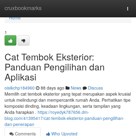
Home
cruxbookmarks
Togg
navi
Home
1
Cat Tembok Eksterior:
Panduan Pengilihan dan
Aplikasi
oisikchp184960
88 days ago
News
Discuss
Memilih cat tembok eksterior yang tepat merupakan aspek krusial
untuk melindungi dan mempercantik rumah Anda. Perhatikan tipe
komposisi dinding, keadaan lingkungan, serta tampilan yang
Anda harapkan .
https://royedyk787656.dm-
blog.com/41395417/cat-tembok-eksterior-panduan-pengilihan-
dan-penerapan
Comments
Who Upvoted