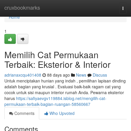
Home
cruxbookmarks
Togg
navi
Home
1
Memilih Cat Permukaan
Terbaik: Eksterior & Interior
adrianaxcqu401408
88 days ago
News
Discuss
Untuk menciptakan hunian yang indah , pemilihan lapisan dinding
adalah bagian yang krusial . Evaluasi baik-baik ragam cat yang
cocok untuk sisi maupun interior rumah Anda. Pewarna eksterior
harus
https://safiyaevgv119884.isblog.net/mengilih-cat-
permukaan-terbaik-bagian-ruangan-58560667
Comments
Who Upvoted
Comments