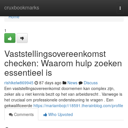
Home
cruxbookmarks
Togg
navi
Home
1
Vaststellingsovereenkomst
checken: Waarom hulp zoeken
essentieel is
rishikelw869945
87 days ago
News
Discuss
Een vaststellingsovereenkomst doornemen kan complex zijn,
zeker als u niet kennis bezit op het van arbeidsrecht . Vanwege is
het cruciaal om professionele ondersteuning te vragen . Een
gekwalificeerde
https://mariambojc118591.therainblog.com/profile
Comments
Who Upvoted