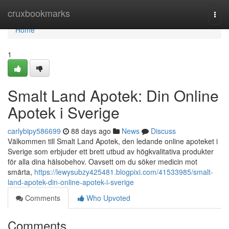
Home
cruxbookmarks
Togg
navi
Home
1
Smalt Land Apotek: Din Online
Apotek i Sverige
carlybipy586699
88 days ago
News
Discuss
Välkommen till Smalt Land Apotek, den ledande online apoteket i
Sverige som erbjuder ett brett utbud av högkvalitativa produkter
för alla dina hälsobehov. Oavsett om du söker medicin mot
smärta,
https://lewysubzy425481.blogpixi.com/41533985/smalt-
land-apotek-din-online-apotek-i-sverige
Comments
Who Upvoted
Comments