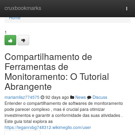
Home
cruxbookmarks
Togg
navi
Home
1
Compartilhamento de
Ferramentas de
Monitoramento: O Tutorial
Abrangente
mariamlisz774575
92 days ago
News
Discuss
Entender o compartilhamento de softwares de monitoramento
pode parecer complexo , mas é crucial para otimizar
investimentos e garantir a conformidade das suas atividades .
Este guia total explora as
https://teganrxbg748312.wikimeglio.com/user