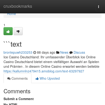
Home
cruxbookmarks
Togg
navi
Home
1
```text
brontepuwh233253
88 days ago
News
Discuss
Ice Casino Deutschland: Ihr umfassender Überblick Ice Online
Casino Deutschland bietet einem vielfältigen Auswahl an Spielen
und Prämien . In diesem Online Casino erwartet werden beliebte
https://kallumnlnz479415.amoblog.com/text-63297927
Comments
Who Upvoted
Comments
Submit a Comment
No HTML