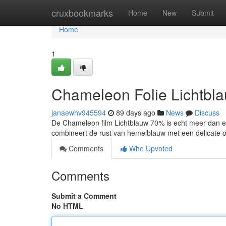
Home
cruxbookmarks
Home
New
Submit
Home
1
Chameleon Folie Lichtbl
janaewhv945594
89 days ago
News
Discuss
De Chameleon film Lichtblauw 70% is echt meer dan enk
combineert de rust van hemelblauw met een delicate 
Comments
Who Upvoted
Comments
Submit a Comment
No HTML