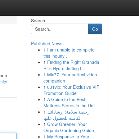
Search
Go
Published News
1
I am unable to complete
this inquiry .
1
Finding the Right Granada
Hills Hydro Jetting f...
1
Mix77: Your perfect video
toon
companion
mic/
1
u31vip: Your Exclusive VIP
Promotion Guide
1
A Guide to the Best
Mattress Stores in the Unit...
1
رخصة سلامة: إرشاداتك
الكاملة للحصول عليها
1
Grow Greener: Your
Organic Gardening Guide
1
My Response to Your