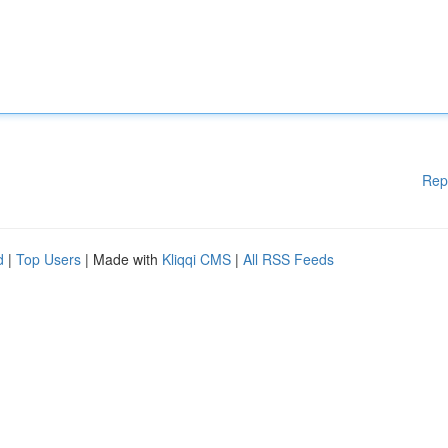
Rep
d
|
Top Users
| Made with
Kliqqi CMS
|
All RSS Feeds