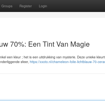
Groups
Register
Login
auw 70%: Een Tint Van Magie
el een kleur ; het is een uitdrukking van mysterie. Deze unieke kleur
onderliggende sfeer,
https://xxoto.nl/chameleon-folie-lichtblauw-70-cera